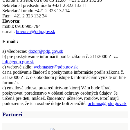
Utorok a Štvrtok od 8:00 do 12:00 +421 2 323 132 20
Sekretariát predsedu úradu +421 2 323 132 11
Sekretariát úradu +421 2 323 132 14
Fax: +421 2 323 132 34
Hovorca:
mobil: 0910 985 794
e-mail:
hovorca@pdp.gov.sk
E-mail :
a) všeobecne:
dozor@pdp.gov.sk
b) pre poskytovanie informácií podľa zákona č. 211/2000 Z. z.:
info@pdp.gov.sk
c) webové sídlo:
webmaster@pdp.gov.sk
d) na podávanie žiadostí o poskytnutie informácie podľa zákona č.
211/2000 Z. z. o slobodnom prístupe k informáciám využite on-line
formulár.
e) emailová adresa, prostredníctvom ktorej Vám bude Úrad
poskytovať poradenstvo v oblasti ochrany osobných údajov. Je
určená pre deti, mládež, študentov, učiteľov, rodičov, ktorí majú
podozrenie, že ich osobné údaje boli zneužité:
ochrana@pdp.gov.sk
Partneri