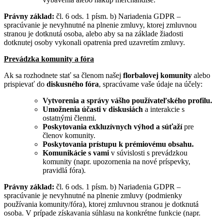
Právny základ:
čl. 6 ods. 1 písm. b) Nariadenia GDPR –
spracúvanie je nevyhnutné na plnenie zmluvy, ktorej zmluvnou
stranou je dotknutá osoba, alebo aby sa na základe žiadosti
dotknutej osoby vykonali opatrenia pred uzavretím zmluvy.
Prevádzka komunity a fóra
Ak sa rozhodnete stať sa členom našej
florbalovej komunity
alebo
prispievať do
diskusného fóra
, spracúvame vaše údaje na účely:
Vytvorenia a správy vášho používateľského profilu.
Umožnenia účasti v diskusiách
a interakcie s
ostatnými členmi.
Poskytovania exkluzívnych výhod a súťaží
pre
členov komunity.
Poskytovania prístupu k prémiovému obsahu.
Komunikácie s vami
v súvislosti s prevádzkou
komunity (napr. upozornenia na nové príspevky,
pravidlá fóra).
Právny základ:
čl. 6 ods. 1 písm. b) Nariadenia GDPR –
spracúvanie je nevyhnutné na plnenie zmluvy (podmienky
používania komunity/fóra), ktorej zmluvnou stranou je dotknutá
osoba. V prípade získavania súhlasu na konkrétne funkcie (napr.