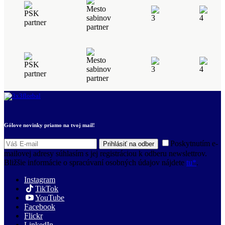
Gólove novinky priamo na tvoj mail!
Poskytnutím e-
Prihlásiť na odber
mailovej adresy súhlasím s jej registráciou k odberu newslettrov.
Bližšie informácie o spracúvaní osobných údajov nájdete
tu*
.
Instagram
TikTok
YouTube
Facebook
Flickr
LinkedIn