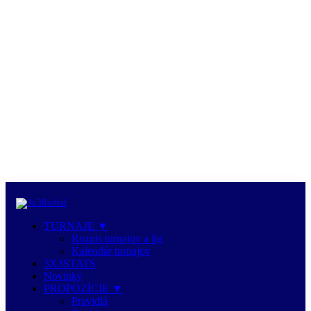
TURNAJE ▼
Rozpis turnajov a líg
Kalendár turnajov
3X3STATS
Novinky
PROPOZÍCIE ▼
Pravidlá