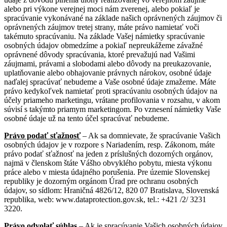
alebo pri výkone verejnej moci nám zverenej, alebo pokiaľ je
spracúvanie vykonávané na základe našich oprávnených záujmov či
oprávnených záujmov tretej strany, máte právo namietať voči
takémuto spracúvaniu. Na základe Vašej námietky spracúvanie
osobných údajov obmedzíme a pokiaľ nepreukážeme závažné
oprávnené dôvody spracúvania, ktoré prevažujú nad Vašimi
záujmami, právami a slobodami alebo dôvody na preukazovanie,
uplatňovanie alebo obhajovanie právnych nárokov, osobné údaje
naďalej spracúvať nebudeme a Vaše osobné údaje zmažeme. Máte
právo kedykoľvek namietať proti spracúvaniu osobných údajov na
účely priameho marketingu, vrátane profilovania v rozsahu, v akom
súvisí s takýmto priamym marketingom. Po vznesení námietky Vaše
osobné údaje už na tento účel spracúvať nebudeme.
Právo podať sťažnosť
– Ak sa domnievate, že spracúvanie Vašich
osobných údajov je v rozpore s Nariadením, resp. Zákonom, máte
právo podať sťažnosť na jeden z príslušných dozorných orgánov,
najmä v členskom štáte Vášho obvyklého pobytu, miesta výkonu
práce alebo v miesta údajného porušenia. Pre územie Slovenskej
republiky je dozorným orgánom Úrad pre ochranu osobných
údajov, so sídlom: Hraničná 4826/12, 820 07 Bratislava, Slovenská
republika, web: www.dataprotection.gov.sk, tel.: +421 /2/ 3231
3220.
Právo odvolať súhlas
– Ak je spracúvanie Vašich osobných údajov