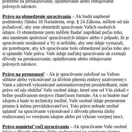
potrebné na preukazovanie, uplatňovanie alebo obhajovanie
právnych nárokov.
Právo na obmedzenie spracúvania
– Ak budú naplnené
podmienky článku 18 Nariadenia, resp. § 24 Zákona, môžete od nás
požadovať, aby sme obmedzili spracúvanie Vašich osobných
údajov. O obmedzenie preto môžete žiadať napríklad počas toho,
ako namietate správnosť spracúvaných údajov alebo v prípade, že je
spracúvanie nezákonné a Vy si neželáte, aby sme údaje vymazali,
ale potrebujete, aby ich spracúvanie bolo obmedzené počas toho ako
si uplatníte Vaše práva. Vaše údaje naďalej spracúvame ak existujú
dôvody na preukazovanie, uplatňovanie alebo obhajovanie
právnych nárokov.
Právo na prenosnosť
– Ak je spracúvanie založené na Vašom
súhlase alebo vykonávané za účelom plnenia zmluvy uzatvorenej s
Vami a zároveň vykonávané automatizovanými prostriedkami, máte
právo od nás obdržať Vaše osobné údaje, ktoré sme od Vás získali v
bežne používanom strojovo čitateľnom formáte. Ak o to budete mať
záujem a bude to technicky možné, Vaše osobné údaje prenesieme
priamo k inému prevádzkovateľovi. Toto právo nebude možné
uplatniť na spracúvanie vykonávané z dôvodu plnenia úlohy
realizovanej vo verejnom záujme alebo pri výkone verejnej moci.
Právo namietať voči spracúvaniu
– Ak spracúvame Vaše osobné
údaje z dôvodu plnenia úlohy realizovanej vo verejnom záujme