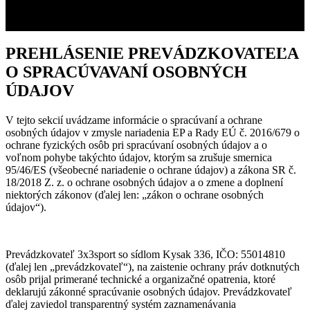
PREHLÁSENIE PREVÁDZKOVATEĽA
O SPRACÚVAVANÍ OSOBNÝCH
ÚDAJOV
V tejto sekcií uvádzame informácie o spracúvaní a ochrane
osobných údajov v zmysle nariadenia EP a Rady EÚ č. 2016/679 o
ochrane fyzických osôb pri spracúvaní osobných údajov a o
voľnom pohybe takýchto údajov, ktorým sa zrušuje smernica
95/46/ES (všeobecné nariadenie o ochrane údajov) a zákona SR č.
18/2018 Z. z. o ochrane osobných údajov a o zmene a doplnení
niektorých zákonov (ďalej len: „zákon o ochrane osobných
údajov“).
Prevádzkovateľ 3x3sport so sídlom Kysak 336, IČO: 55014810
(ďalej len „prevádzkovateľ“), na zaistenie ochrany práv dotknutých
osôb prijal primerané technické a organizačné opatrenia, ktoré
deklarujú zákonné spracúvanie osobných údajov. Prevádzkovateľ
ďalej zaviedol transparentný systém zaznamenávania