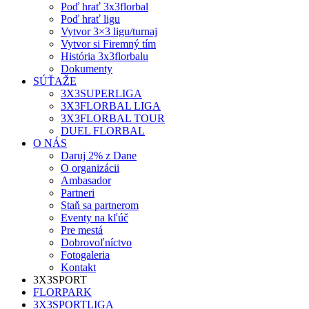
Poď hrať 3x3florbal
Poď hrať ligu
Vytvor 3×3 ligu/turnaj
Vytvor si Firemný tím
História 3x3florbalu
Dokumenty
SÚŤAŽE
3X3SUPERLIGA
3X3FLORBAL LIGA
3X3FLORBAL TOUR
DUEL FLORBAL
O NÁS
Daruj 2% z Dane
O organizácii
Ambasador
Partneri
Staň sa partnerom
Eventy na kľúč
Pre mestá
Dobrovoľníctvo
Fotogaleria
Kontakt
3X3SPORT
FLORPARK
3X3SPORTLIGA