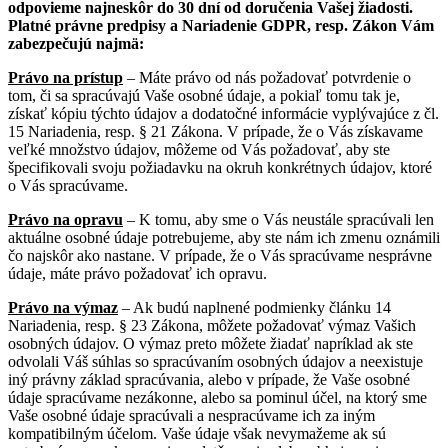
odpovieme najneskôr do 30 dní od doručenia Vašej žiadosti.
Platné právne predpisy a Nariadenie GDPR, resp. Zákon Vám
zabezpečujú najmä:
Právo na prístup
– Máte právo od nás požadovať potvrdenie o
tom, či sa spracúvajú Vaše osobné údaje, a pokiaľ tomu tak je,
získať kópiu týchto údajov a dodatočné informácie vyplývajúce z čl.
15 Nariadenia, resp. § 21 Zákona. V prípade, že o Vás získavame
veľké množstvo údajov, môžeme od Vás požadovať, aby ste
špecifikovali svoju požiadavku na okruh konkrétnych údajov, ktoré
o Vás spracúvame.
Právo na opravu
– K tomu, aby sme o Vás neustále spracúvali len
aktuálne osobné údaje potrebujeme, aby ste nám ich zmenu oznámili
čo najskôr ako nastane. V prípade, že o Vás spracúvame nesprávne
údaje, máte právo požadovať ich opravu.
Právo na výmaz
– Ak budú naplnené podmienky článku 14
Nariadenia, resp. § 23 Zákona, môžete požadovať výmaz Vašich
osobných údajov. O výmaz preto môžete žiadať napríklad ak ste
odvolali Váš súhlas so spracúvaním osobných údajov a neexistuje
iný právny základ spracúvania, alebo v prípade, že Vaše osobné
údaje spracúvame nezákonne, alebo sa pominul účel, na ktorý sme
Vaše osobné údaje spracúvali a nespracúvame ich za iným
kompatibilným účelom. Vaše údaje však nevymažeme ak sú