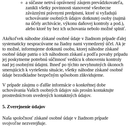
a súčasne netrvá oprávnený záujem prevádzkovateľa,
zanikli všetky povinnosti stanovené všeobecne
záväznými právnymi predpismi, ktoré si vyžadujú
uchovávanie osobných údajov dotknutej osoby (najmä
na účely archivácie, výkonu daňovej kontroly a pod.),
alebo ktoré by bez ich uchovania nebolo možné splniť.
Akékoľvek náhodne získané osobné údaje v žiadnom prípade ďalej
systematicky nespracúvame na žiadny nami vymedzený účel. Ak je
to možné, informujeme dotknutú osobu, ktorej náhodne získané
osobné údaje patria o ich náhodnom získaní a podľa povahy prípadu
jej poskytneme potrebnú súčinnosť vedúcu k obnoveniu kontroly
nad jej osobnými údajmi. Ihneď po týchto nevyhnutných úkonoch
smerujúcich k vyriešeniu situácie, všetky náhodne získané osobné
údaje bezodkladne bezpečným spôsobom zlikvidujeme.
V prípade záujmu o ďalšie informácie o konkrétnej dobe
uchovávania Vašich osobných údajov nás prosím kontaktujte
prostredníctvom uvedených kontaktných údajov.
5. Zverejnenie údajov
Naša spoločnosť získané osobné údaje v žiadnom prípade
svojvoľne nezverejňuje.