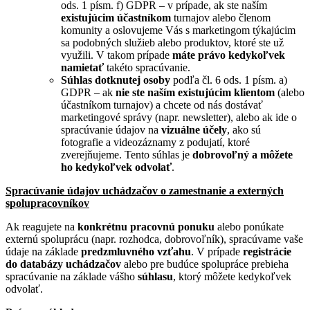
ods. 1 písm. f) GDPR – v prípade, ak ste naším
existujúcim účastníkom
turnajov alebo členom
komunity a oslovujeme Vás s marketingom týkajúcim
sa podobných služieb alebo produktov, ktoré ste už
využili. V takom prípade
máte právo kedykoľvek
namietať
takéto spracúvanie.
Súhlas dotknutej osoby
podľa čl. 6 ods. 1 písm. a)
GDPR – ak
nie ste naším existujúcim klientom
(alebo
účastníkom turnajov) a chcete od nás dostávať
marketingové správy (napr. newsletter), alebo ak ide o
spracúvanie údajov na
vizuálne účely
, ako sú
fotografie a videozáznamy z podujatí, ktoré
zverejňujeme. Tento súhlas je
dobrovoľný a môžete
ho kedykoľvek odvolať
.
Spracúvanie údajov uchádzačov o zamestnanie a externých
spolupracovníkov
Ak reagujete na
konkrétnu pracovnú ponuku
alebo ponúkate
externú spoluprácu (napr. rozhodca, dobrovoľník), spracúvame vaše
údaje na základe
predzmluvného vzťahu
. V prípade
registrácie
do databázy uchádzačov
alebo pre budúce spolupráce prebieha
spracúvanie na základe vášho
súhlasu
, ktorý môžete kedykoľvek
odvolať.