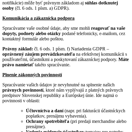
notifikácie) môže byť právnym základom aj
súhlas dotknutej
osoby
(čl. 6 ods. 1 písm. a) GDPR).
Komunikácia a zákaznícka podpora
Spracúvame vaše osobné údaje, aby sme mohli
reagovať na vaše
dopyty, podnety alebo otázky
podané telefonicky, e-mailom, cez
kontaktný formulár alebo poštou.
Právny základ:
čl. 6 ods. 1 písm. f) Nariadenia GDPR –
oprávnený záujem prevádzkovateľa
na efektívnej komunikácii s
používateľmi, účastníkmi a poskytovaní zákazníckej podpory.
Máte
právo namietať
takéto spracúvanie.
Plnenie zákonných povinností
Spracúvanie vašich údajov je nevyhnutné na splnenie našich
právnych povinností
, ktoré nám vyplývajú z platných právnych
predpisov Slovenskej republiky a Európskej únie. Ide najmä o
povinnosti v oblasti:
Účtovníctva a daní
(napr. pri fakturácii účastníckych
poplatkov, prenájmu vybavenia).
Ochrany spotrebiteľa
(pri predaji merchandise alebo
prenájme).
Vedenia evidencie účastníkov
turnajov pre potreby