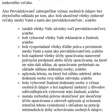
zmluvného vzťahu.
Ako Prevádzkovateľ zabezpečíme výmaz osobných údajov bez
zbytočného odkladu po tom, ako: boli ukončené všetky zmluvné
vzťahy medzi Vami a nami ako prevádzkovateľom ; a/alebo
zanikli všetky Vaše záväzky voči prevádzkovateľovi;
a/alebo
boli vybavené všetky Vaše reklamácie a žiadosti;
a/alebo
boli vysporiadané všetky ďalšie práva a povinnosti
medzi Vami a nami ako prevádzkovateľom; a/alebo
boli naplnené všetky účely spracúvania stanovené
právnymi predpismi alebo účely spracúvania, na ktoré
ste nám dali súhlas, ak spracúvanie prebiehalo na
základe súhlasu dotknutej osoby; a/alebo
uplynula lehota, na ktorý bol súhlas udelený alebo
dotknutá osoba svoj súhlas odvolala; a/alebo
bolo vyhovené žiadosti dotknutej osoby o výmaz
osobných údajov a bol naplnený niektorý z dôvodov
odôvodňujúcich vyhovenie tejto žiadosti; a/alebo
nastala rozhodná právna skutočnosť pre skončenie
účelu spracúvania a zároveň uplynula aj ochranná
retenčná lehota vymedzená s ohľadom na princíp
minimalizácie doby uchovávania osobných údajov;