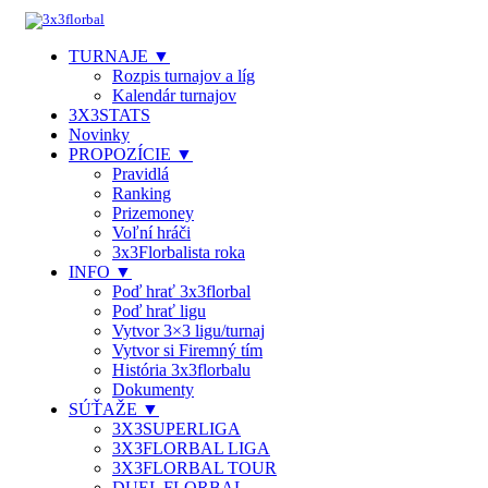
TURNAJE ▼
Rozpis turnajov a líg
Kalendár turnajov
3X3STATS
Novinky
PROPOZÍCIE ▼
Pravidlá
Ranking
Prizemoney
Voľní hráči
3x3Florbalista roka
INFO ▼
Poď hrať 3x3florbal
Poď hrať ligu
Vytvor 3×3 ligu/turnaj
Vytvor si Firemný tím
História 3x3florbalu
Dokumenty
SÚŤAŽE ▼
3X3SUPERLIGA
3X3FLORBAL LIGA
3X3FLORBAL TOUR
DUEL FLORBAL