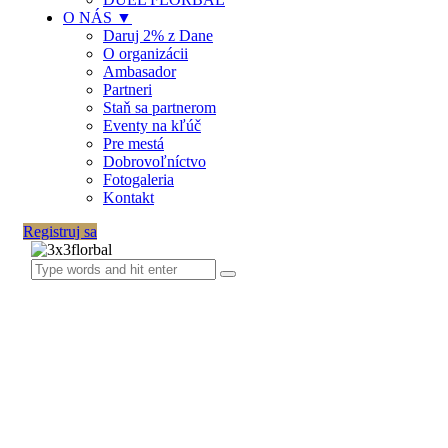
O NÁS ▼
Daruj 2% z Dane
O organizácii
Ambasador
Partneri
Staň sa partnerom
Eventy na kľúč
Pre mestá
Dobrovoľníctvo
Fotogaleria
Kontakt
Registruj sa