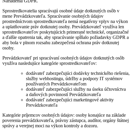
Nariadenia GDPR.
Sprostredkovatelia spracúvajú osobné údaje dotknutých osôb v
mene Prevádzkovateľa. Spracúvanie osobných údajov
prostredníctvom sprostredkovateľa nemá negatívny vplyv na výkon
a uplatňovanie práv dotknutej osoby. Prevádzkovateľ využíva len
sprostredkovateľov poskytujúcich primerané technické, organizačné
a ďalšie opatrenia tak, aby spracúvanie spĺňalo požiadavky GDPR a
aby bola v plnom rozsahu zabezpečená ochrana práv dotknutej
osoby.
Prevádzkovateľ pri spracúvaní osobných údajov dotknutých osôb
využíva nasledujúce kategórie sprostredkovateľov:
dodávateľ zabezpečujúci dodávky technického riešenia,
služby webhostingu, údržby a podpory IT systémov
používaných Prevádzkovateľom
dodávateľ zabezpečujúci služby na úseku účtovníctva
a daňových povinností Prevádzkovateľa
dodávateľ zabezpečujúci marketingové aktivity
Prevádzkovateľa
Kategórie príjemcov osobných údajov: osoby konajúce na základe
poverenia prevádzkovateľa, právny zástupca, audítor, orgány štátnej
správy a verejnej moci na výkon kontroly a dozoru.