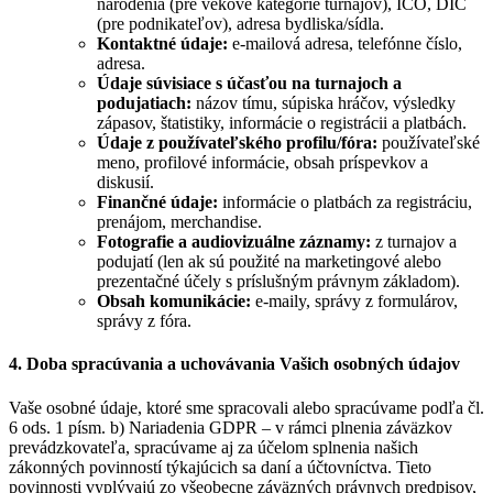
narodenia (pre vekové kategórie turnajov), IČO, DIČ
(pre podnikateľov), adresa bydliska/sídla.
Kontaktné údaje:
e-mailová adresa, telefónne číslo,
adresa.
Údaje súvisiace s účasťou na turnajoch a
podujatiach:
názov tímu, súpiska hráčov, výsledky
zápasov, štatistiky, informácie o registrácii a platbách.
Údaje z používateľského profilu/fóra:
používateľské
meno, profilové informácie, obsah príspevkov a
diskusií.
Finančné údaje:
informácie o platbách za registráciu,
prenájom, merchandise.
Fotografie a audiovizuálne záznamy:
z turnajov a
podujatí (len ak sú použité na marketingové alebo
prezentačné účely s príslušným právnym základom).
Obsah komunikácie:
e-maily, správy z formulárov,
správy z fóra.
4. Doba spracúvania a uchovávania Vašich osobných údajov
Vaše osobné údaje, ktoré sme spracovali alebo spracúvame podľa čl.
6 ods. 1 písm. b) Nariadenia GDPR – v rámci plnenia záväzkov
prevádzkovateľa, spracúvame aj za účelom splnenia našich
zákonných povinností týkajúcich sa daní a účtovníctva. Tieto
povinnosti vyplývajú zo všeobecne záväzných právnych predpisov,