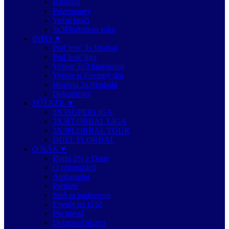
Ranking
Prizemoney
Voľní hráči
3x3Florbalista roka
INFO ▼
Poď hrať 3x3florbal
Poď hrať ligu
Vytvor 3×3 ligu/turnaj
Vytvor si Firemný tím
História 3x3florbalu
Dokumenty
SÚŤAŽE ▼
3X3SUPERLIGA
3X3FLORBAL LIGA
3X3FLORBAL TOUR
DUEL FLORBAL
O NÁS ▼
Daruj 2% z Dane
O organizácii
Ambasador
Partneri
Staň sa partnerom
Eventy na kľúč
Pre mestá
Dobrovoľníctvo