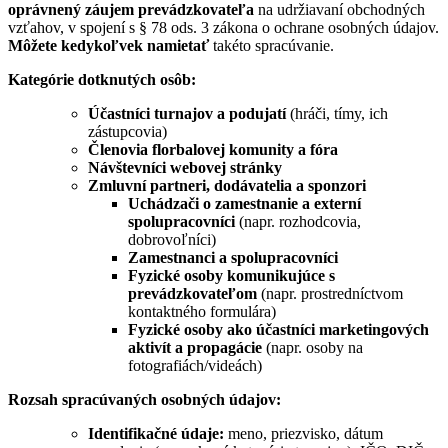
oprávnený záujem prevádzkovateľa
na udržiavaní obchodných
vzťahov, v spojení s § 78 ods. 3 zákona o ochrane osobných údajov.
Môžete kedykoľvek namietať
takéto spracúvanie.
Kategórie dotknutých osôb:
Účastníci turnajov a podujatí
(hráči, tímy, ich
zástupcovia)
Členovia florbalovej komunity a fóra
Návštevníci webovej stránky
Zmluvní partneri, dodávatelia a sponzori
Uchádzači o zamestnanie a externí
spolupracovníci
(napr. rozhodcovia,
dobrovoľníci)
Zamestnanci a spolupracovníci
Fyzické osoby komunikujúce s
prevádzkovateľom
(napr. prostredníctvom
kontaktného formulára)
Fyzické osoby ako účastníci marketingových
aktivít a propagácie
(napr. osoby na
fotografiách/videách)
Rozsah spracúvaných osobných údajov:
Identifikačné údaje:
meno, priezvisko, dátum