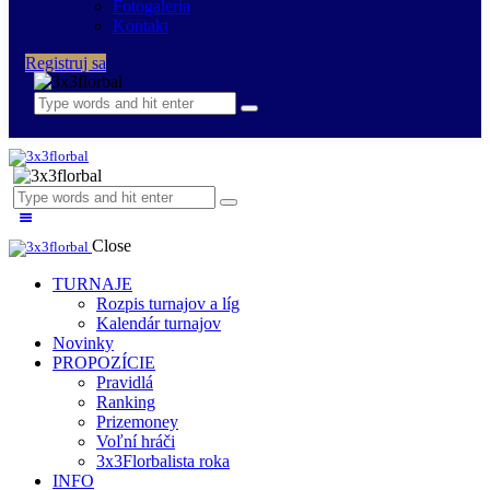
Fotogaleria
Kontakt
Registruj sa
Close
TURNAJE
Rozpis turnajov a líg
Kalendár turnajov
Novinky
PROPOZÍCIE
Pravidlá
Ranking
Prizemoney
Voľní hráči
3x3Florbalista roka
INFO