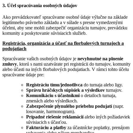
3. Účel spracúvania osobných údajov
Ako prevádzkovateľ spracúvame osobné údaje výlučne na základe
legitímneho právneho základu a v súlade s presne vymedzenými
účelmi, aby sme mohli zabezpečiť organizáciu turnajov, prevádzku
komunity a poskytovanie súvisiacich služieb.
Registrácia, organizácia a účasť na florbalových turnajoch a
podujatiach
Spracúvanie vašich osobných údajov je
nevyhnutné na plnenie
zmluvy
, ktorú s nami uzatvárate pri registrácii do turnajov, komunity
alebo účasti na iných florbalových podujatiach. V rámci tohto účelu
spracúvame údaje pre:
Registráciu tímu/jednotlivca
do turnaja alebo ligy.
Správu hráčskych súpisiek a výsledkov
turnajov.
Komunikáciu s účastníkmi
o detailoch turnaja,
zmenách alebo výsledkoch.
Zabezpečenie plynulého priebehu podujatí
(napr.
losovanie, harmonogram).
Prípadné riešenie reklamácií
alebo iných požiadaviek
súvisiacich s účasťou.
Fakturáciu a platby
za účastnícke poplatky, prenájom
vybavenia alebo nákup merchandise.