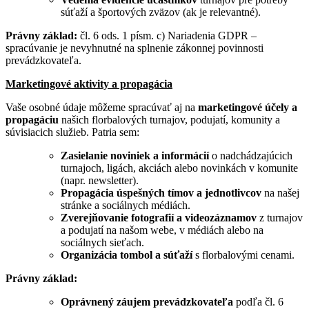
súťaží a športových zväzov (ak je relevantné).
Právny základ:
čl. 6 ods. 1 písm. c) Nariadenia GDPR –
spracúvanie je nevyhnutné na splnenie zákonnej povinnosti
prevádzkovateľa.
Marketingové aktivity a propagácia
Vaše osobné údaje môžeme spracúvať aj na
marketingové účely a
propagáciu
našich florbalových turnajov, podujatí, komunity a
súvisiacich služieb. Patria sem:
Zasielanie noviniek a informácií
o nadchádzajúcich
turnajoch, ligách, akciách alebo novinkách v komunite
(napr. newsletter).
Propagácia úspešných tímov a jednotlivcov
na našej
stránke a sociálnych médiách.
Zverejňovanie fotografií a videozáznamov
z turnajov
a podujatí na našom webe, v médiách alebo na
sociálnych sieťach.
Organizácia tombol a súťaží
s florbalovými cenami.
Právny základ:
Oprávnený záujem prevádzkovateľa
podľa čl. 6