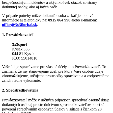
bezpečnostných incidentov a akýchkoľvek otázok zo strany
dotknutej osoby, ako aj iných osôb.
V prípade potreby môže dotknutá osoba získať jednotlivé
informácie aj telefonicky na:
0915 064 990
alebo e-mailom:
office@3x3florbal.sk
.
1. Prevádzkovateľ
3x3sport
Kysak 336
044 81 Kysak
IČO: 55014810
Vaše údaje spracúvame pre vlastné účely ako Prevádzkovateľ. To
znamená, že my stanovujeme účel, pre ktorý Vaše osobné údaje
zhromažďujeme, určujeme prostriedky spracúvania a zodpovedáme
za ich riadne vykonanie.
2. Sprostredkovatelia
Prevádzkovateľ môže v určitých prípadoch spracúvať osobné údaje
dotknutých osôb aj prostredníctvom sprostredkovateľov, ktorí sú
poverení spracúvaním osobných údajov v súlade s článkom 28