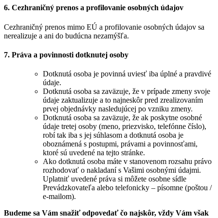
6. Cezhraničný prenos a profilovanie osobných údajov
Cezhraničný prenos mimo EÚ a profilovanie osobných údajov sa
nerealizuje a ani do budúcna nezamýšľa.
7. Práva a povinnosti dotknutej osoby
Dotknutá osoba je povinná uviesť iba úplné a pravdivé
údaje.
Dotknutá osoba sa zaväzuje, že v prípade zmeny svoje
údaje zaktualizuje a to najneskôr pred zrealizovaním
prvej objednávky nasledujúcej po vzniku zmeny.
Dotknutá osoba sa zaväzuje, že ak poskytne osobné
údaje tretej osoby (meno, priezvisko, telefónne číslo),
robí tak iba s jej súhlasom a dotknutá osoba je
oboznámená s postupmi, právami a povinnosťami,
ktoré sú uvedené na tejto stránke.
Ako dotknutá osoba máte v stanovenom rozsahu právo
rozhodovať o nakladaní s Vašimi osobnými údajmi.
Uplatniť uvedené práva si môžete osobne sídle
Prevádzkovateľa alebo telefonicky – písomne (poštou /
e-mailom).
Budeme sa Vám snažiť odpovedať čo najskôr, vždy Vám však