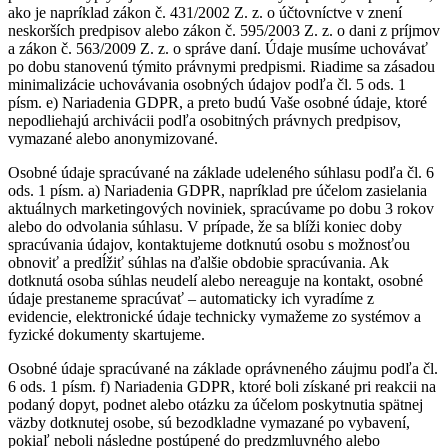
ako je napríklad zákon č. 431/2002 Z. z. o účtovníctve v znení
neskorších predpisov alebo zákon č. 595/2003 Z. z. o dani z príjmov
a zákon č. 563/2009 Z. z. o správe daní. Údaje musíme uchovávať
po dobu stanovenú týmito právnymi predpismi. Riadime sa zásadou
minimalizácie uchovávania osobných údajov podľa čl. 5 ods. 1
písm. e) Nariadenia GDPR, a preto budú Vaše osobné údaje, ktoré
nepodliehajú archivácii podľa osobitných právnych predpisov,
vymazané alebo anonymizované.
Osobné údaje spracúvané na základe udeleného súhlasu podľa čl. 6
ods. 1 písm. a) Nariadenia GDPR, napríklad pre účelom zasielania
aktuálnych marketingových noviniek, spracúvame po dobu 3 rokov
alebo do odvolania súhlasu. V prípade, že sa blíži koniec doby
spracúvania údajov, kontaktujeme dotknutú osobu s možnosťou
obnoviť a predĺžiť súhlas na ďalšie obdobie spracúvania. Ak
dotknutá osoba súhlas neudelí alebo nereaguje na kontakt, osobné
údaje prestaneme spracúvať – automaticky ich vyradíme z
evidencie, elektronické údaje technicky vymažeme zo systémov a
fyzické dokumenty skartujeme.
Osobné údaje spracúvané na základe oprávneného záujmu podľa čl.
6 ods. 1 písm. f) Nariadenia GDPR, ktoré boli získané pri reakcii na
podaný dopyt, podnet alebo otázku za účelom poskytnutia spätnej
väzby dotknutej osobe, sú bezodkladne vymazané po vybavení,
pokiaľ neboli následne postúpené do predzmluvného alebo