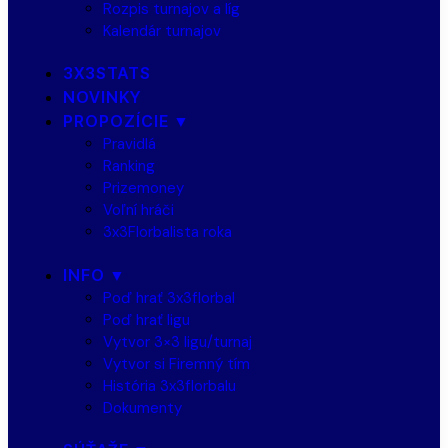
Rozpis turnajov a líg
Kalendár turnajov
3X3STATS
NOVINKY
PROPOZÍCIE ▼
Pravidlá
Ranking
Prizemoney
Voľní hráči
3x3Florbalista roka
INFO ▼
Poď hrať 3x3florbal
Poď hrať ligu
Vytvor 3×3 ligu/turnaj
Vytvor si Firemný tím
História 3x3florbalu
Dokumenty