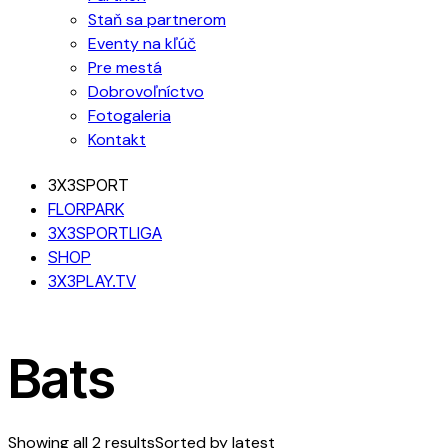
Staň sa partnerom
Eventy na kľúč
Pre mestá
Dobrovoľníctvo
Fotogaleria
Kontakt
3X3SPORT
FLORPARK
3X3SPORTLIGA
SHOP
3X3PLAY.TV
Bats
Showing all 2 results
Sorted by latest