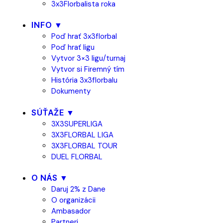
3x3Florbalista roka
INFO ▼
Poď hrať 3x3florbal
Poď hrať ligu
Vytvor 3×3 ligu/turnaj
Vytvor si Firemný tím
História 3x3florbalu
Dokumenty
SÚŤAŽE ▼
3X3SUPERLIGA
3X3FLORBAL LIGA
3X3FLORBAL TOUR
DUEL FLORBAL
O NÁS ▼
Daruj 2% z Dane
O organizácii
Ambasador
Partneri