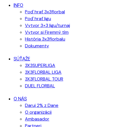
INFO
Poď hrať 3x3florbal
Poď hrať ligu
Vytvor 3×3 ligu/turnaj
Vytvor si Firemný tím
História 3x3florbalu
Dokumenty
SÚŤAŽE
3X3SUPERLIGA
3X3FLORBAL LIGA
3X3FLORBAL TOUR
DUEL FLORBAL
O NÁS
Daruj 2% z Dane
O organizácii
Ambasador
Partneri