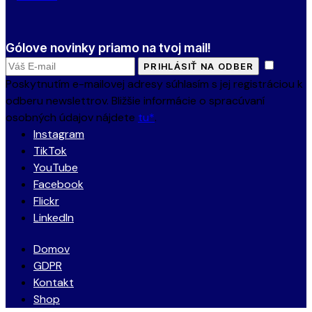
Gólove novinky priamo na tvoj mail!
PRIHLÁSIŤ NA ODBER
Poskytnutím e-mailovej adresy súhlasím s jej registráciou k
odberu newslettrov. Bližšie informácie o spracúvaní
osobných údajov nájdete
tu*
.
Instagram
TikTok
YouTube
Facebook
Flickr
LinkedIn
Domov
GDPR
Kontakt
Shop