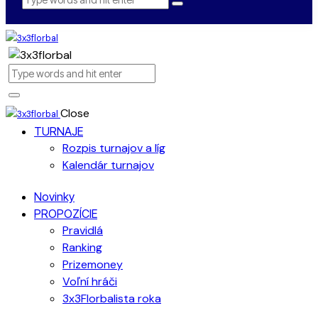
Close
TURNAJE
Rozpis turnajov a líg
Kalendár turnajov
Novinky
PROPOZÍCIE
Pravidlá
Ranking
Prizemoney
Voľní hráči
3x3Florbalista roka