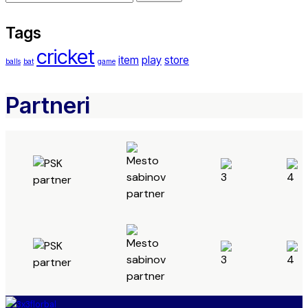
Tags
cricket
item
play
store
balls
bat
game
Partneri