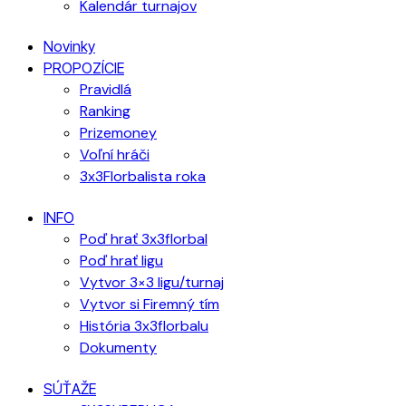
Kalendár turnajov
Novinky
PROPOZÍCIE
Pravidlá
Ranking
Prizemoney
Voľní hráči
3x3Florbalista roka
INFO
Poď hrať 3x3florbal
Poď hrať ligu
Vytvor 3×3 ligu/turnaj
Vytvor si Firemný tím
História 3x3florbalu
Dokumenty
SÚŤAŽE