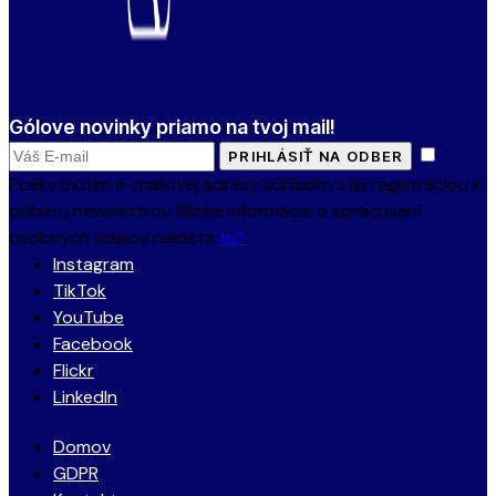
Gólove novinky priamo na tvoj mail!
PRIHLÁSIŤ NA ODBER
Poskytnutím e-mailovej adresy súhlasím s jej registráciou k
odberu newslettrov. Bližšie informácie o spracúvaní
osobných údajov nájdete
tu*
.
Instagram
TikTok
YouTube
Facebook
Flickr
LinkedIn
Domov
GDPR