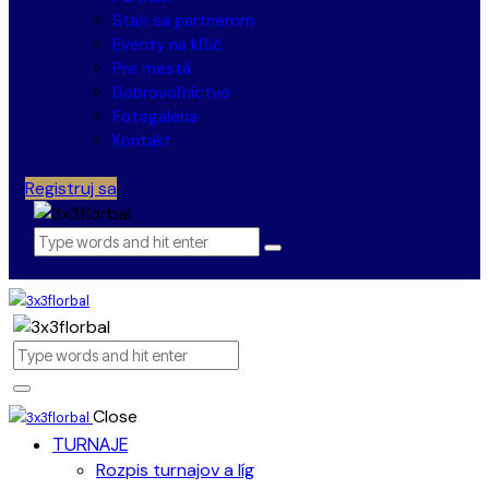
Staň sa partnerom
Eventy na kľúč
Pre mestá
Dobrovoľníctvo
Fotogaleria
Kontakt
Registruj sa
Close
TURNAJE
Rozpis turnajov a líg