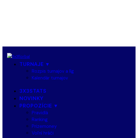
TURNAJE ▼
Rozpis turnajov a líg
Kalendár turnajov
3X3STATS
NOVINKY
PROPOZÍCIE ▼
Pravidlá
Ranking
Prizemoney
Voľní hráči