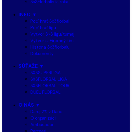
3x3Florbalista roka
INFO ▼
Poď hrať 3x3florbal
Poď hrať ligu
Vytvor 3×3 ligu/turnaj
Vytvor si Firemný tím
História 3x3florbalu
Dokumenty
SÚŤAŽE ▼
3X3SUPERLIGA
3X3FLORBAL LIGA
3X3FLORBAL TOUR
DUEL FLORBAL
O NÁS ▼
Daruj 2% z Dane
O organizácii
Ambasador
Partneri