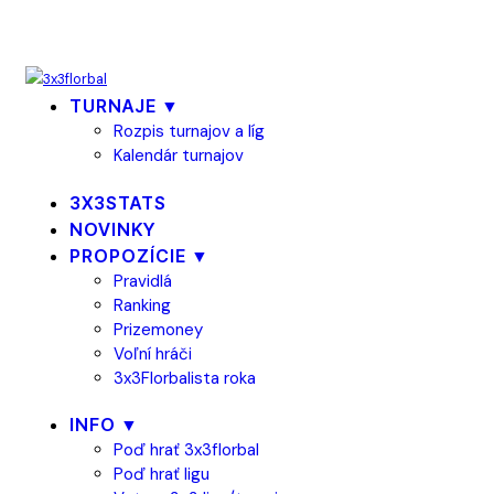
TURNAJE ▼
Rozpis turnajov a líg
Kalendár turnajov
3X3STATS
NOVINKY
PROPOZÍCIE ▼
Pravidlá
Ranking
Prizemoney
Voľní hráči
3x3Florbalista roka
INFO ▼
Poď hrať 3x3florbal
Poď hrať ligu