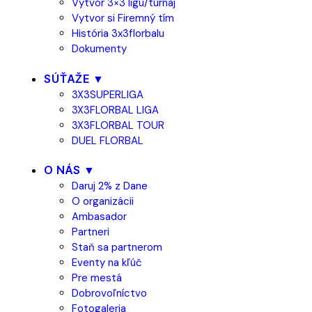
Vytvor 3×3 ligu/turnaj
Vytvor si Firemný tím
História 3x3florbalu
Dokumenty
SÚŤAŽE ▼
3X3SUPERLIGA
3X3FLORBAL LIGA
3X3FLORBAL TOUR
DUEL FLORBAL
O NÁS ▼
Daruj 2% z Dane
O organizácii
Ambasador
Partneri
Staň sa partnerom
Eventy na kľúč
Pre mestá
Dobrovoľníctvo
Fotogaleria